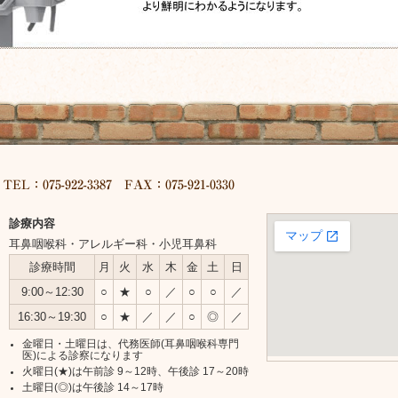
診療内容
ア
耳鼻咽喉科・アレルギー科・小児耳鼻科
ク
診
診療時間
月
火
水
木
金
土
日
セ
療
ス
9:00～12:30
○
★
○
／
○
○
／
日
16:30～19:30
○
★
／
／
○
◎
／
時
金曜日・土曜日は、代務医師(耳鼻咽喉科専門
医)による診察になります
火曜日(★)は午前診 9～12時、午後診 17～20時
土曜日(◎)は午後診 14～17時