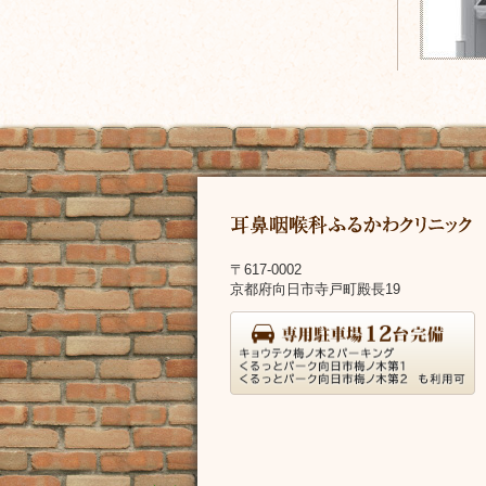
フ
ッ
タ
ー
〒617-0002
ク
京都府向日市寺戸町殿長19
イ
リ
ニ
ン
ッ
フ
ク
情
ォ
報
メ