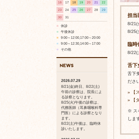
コ
16
17
18
19
20
21
22
ー
23
24
25
26
27
28
29
ン
担当
科
30
31
テ
8/2
■
休診
8/
■
午後休診
ン
■
9:00～12:00,17:00～20:00
■
9:00～12:30,14:00～17:00
臨時
ツ
■
その他
8/2
舌下
舌下
2026.07.29
ださ
8/21(金)終日、8/22(土)
午前の診察は、院長によ
» 【
る診察となります。
» 【
8/25(火)午後の診察は、
代務医師（耳鼻咽喉科専
※ 
門医）による診察となり
ます。
しま
8/22(土)午後は、臨時休
診いたします。