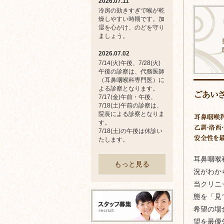
2026.07.11
冷房の効きすぎで喉が乾
燥しやすい時期です。加
湿を心がけ、のどを守り
ましょう。
2026.07.02
7/14(火)午後、7/28(火)
午後の診察は、代務医師
（耳鼻咽喉科専門医）に
よる診察となります。
7/17(金)午前・午後、
7/18(土)午前の診察は、
院長による診察となりま
す。
7/18(土)の午後は休診い
たします。
耳鼻咽喉
もっと見る
況がわか
当クリニ
態を「見
希望の場
望を最優