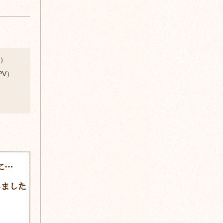
b）
PV）
。