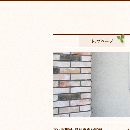
主
な
ふ
コ
る
ン
か
テ
わ
ン
ク
ツ
リ
へ
ニ
の