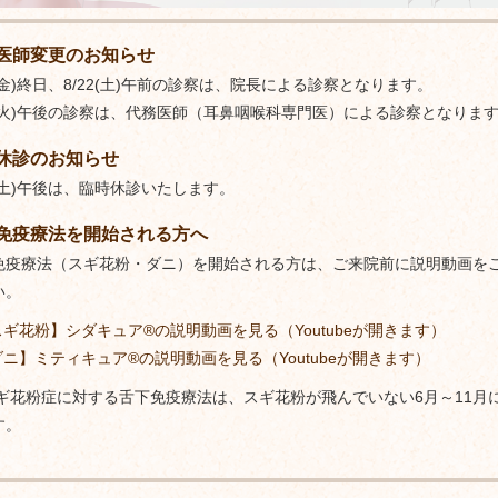
医師変更のお知らせ
1(金)終日、8/22(土)午前の診察は、院長による診察となります。
25(火)午後の診察は、代務医師（耳鼻咽喉科専門医）による診察となりま
休診のお知らせ
2(土)午後は、臨時休診いたします。
免疫療法を開始される方へ
免疫療法（スギ花粉・ダニ）を開始される方は、ご来院前に説明動画を
い。
スギ花粉】シダキュア®の説明動画を見る（Youtubeが開きます）
ダニ】ミティキュア®の説明動画を見る（Youtubeが開きます）
スギ花粉症に対する舌下免疫療法は、スギ花粉が飛んでいない6月～11月
す。