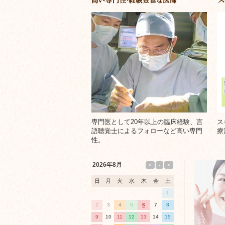
4
ッ
リ
つ
ク
の
ン
｜
特
ク
徴
耳
鼻
咽
喉
専門医として20年以上の臨床経験、言
ス
語聴覚士によるフォローなど高い専門
療
科・
性。
ア
2026年8月
メ
レ
日
月
火
水
木
金
土
イ
1
ル
ン
2
3
4
5
6
7
8
ギ
9
10
11
12
13
14
15