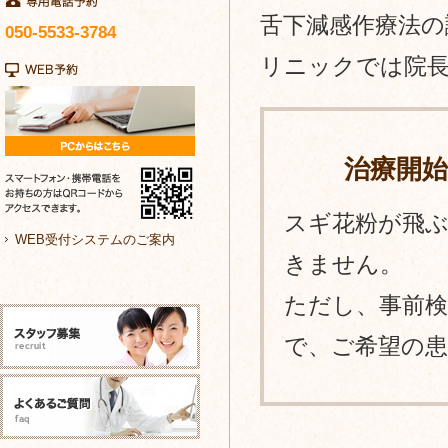
リ
舌下減感作療法の
050-5533-3784
ニ
リニックでは院
ッ
ク
治療開始
｜
耳
スギ花粉が飛
WEB受付システムのご案内
鼻
きません。
咽
ただし、事前
喉
で、ご希望の
科・
ア
レ