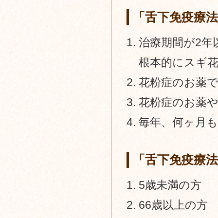
「舌下免疫療
治療期間が2年
根本的にスギ
花粉症のお薬
花粉症のお薬
毎年、何ヶ月
「舌下免疫療
5歳未満の方
66歳以上の方