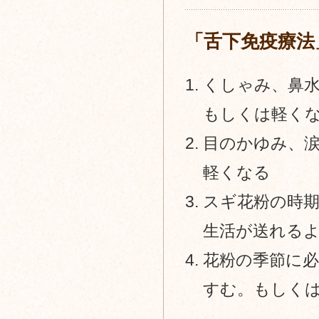
ル
「舌下免疫療法
ギ
ー
くしゃみ、鼻
科
もしくは軽く
目のかゆみ、
軽くなる
スギ花粉の時
生活が送れる
花粉の季節に
すむ。もしく