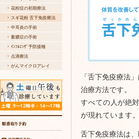
「舌
リ
花粉症の初期療法
下
スギ花粉 舌下免疫療法
ン
免
中耳炎の手術
ク
蓄膿症の手術
疫
ｲﾝﾌﾙｴﾝｻﾞ予防接種
療
点滴療法
法」
がんマイクロアレイ
｜
「舌下免疫療法」
ふ
治療方法です。
る
すべての人が絶対
か
が現れています
わ
舌下免疫療法は、
ク