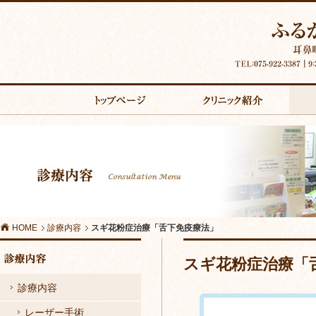
主
な
ス
コ
ギ
ン
花
テ
粉
ン
HOME
診療内容
スギ花粉症治療「舌下免疫療法」
症
ツ
スギ花粉症治療「
治
へ
診療内容
療
の
レーザー手術