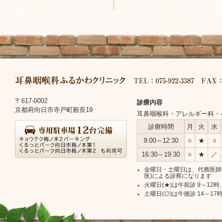
フ
ッ
タ
ー
〒617-0002
ク
診療内容
京都府向日市寺戸町殿長19
イ
耳鼻咽喉科・アレルギー科・
リ
診
診療時間
月
火
水
ニ
ン
療
ッ
9:00～12:30
○
★
○
フ
日
ク
16:30～19:30
○
★
／
時
情
ォ
金曜日・土曜日は、代務医師
報
医)による診察になります
火曜日(★)は午前診 9～12時
メ
土曜日(◎)は午後診 14～17
ー